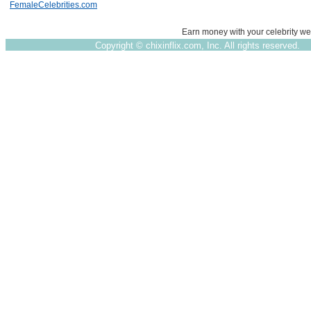
FemaleCelebrities.com
Earn money with your celebrity we
Copyright ©
chixinflix.com, Inc. All rights reserved.