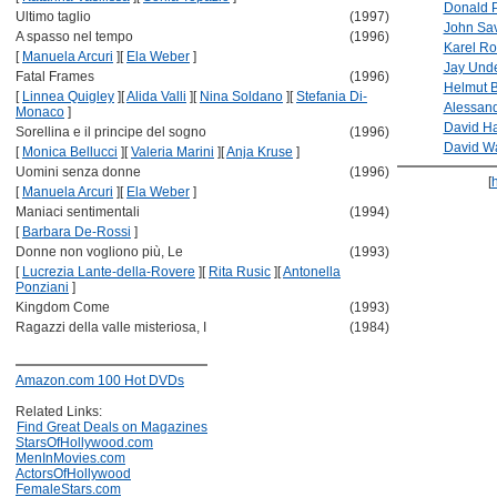
Donald 
Ultimo taglio
(1997)
John Sa
A spasso nel tempo
(1996)
Karel R
[
Manuela Arcuri
]
[
Ela Weber
]
Jay Und
Fatal Frames
(1996)
Helmut 
[
Linnea Quigley
]
[
Alida Valli
]
[
Nina Soldano
]
[
Stefania Di-
Alessan
Monaco
]
David H
Sorellina e il principe del sogno
(1996)
David W
[
Monica Bellucci
]
[
Valeria Marini
]
[
Anja Kruse
]
Uomini senza donne
(1996)
[
[
Manuela Arcuri
]
[
Ela Weber
]
Maniaci sentimentali
(1994)
[
Barbara De-Rossi
]
Donne non vogliono più, Le
(1993)
[
Lucrezia Lante-della-Rovere
]
[
Rita Rusic
]
[
Antonella
Ponziani
]
Kingdom Come
(1993)
Ragazzi della valle misteriosa, I
(1984)
Amazon.com 100 Hot DVDs
Related Links:
Find Great Deals on Magazines
StarsOfHollywood.com
MenInMovies.com
ActorsOfHollywood
FemaleStars.com