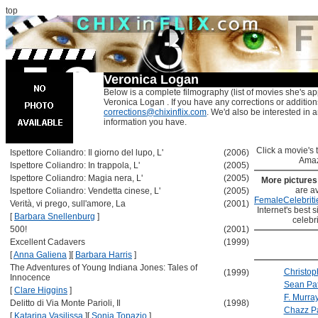
top
Veronica Logan
Below is a complete filmography (list of movies she's ap
Veronica Logan . If you have any corrections or addition
corrections@chixinflix.com
. We'd also be interested in an
information you have.
Click a movie's ti
Ispettore Coliandro: Il giorno del lupo, L'
(2006)
Amaz
Ispettore Coliandro: In trappola, L'
(2005)
Ispettore Coliandro: Magia nera, L'
(2005)
More picture
are av
Ispettore Coliandro: Vendetta cinese, L'
(2005)
FemaleCelebriti
Verità, vi prego, sull'amore, La
(2001)
Internet's best s
[
Barbara Snellenburg
]
celebr
500!
(2001)
Excellent Cadavers
(1999)
[
Anna Galiena
]
[
Barbara Harris
]
The Adventures of Young Indiana Jones: Tales of
Christop
(1999)
Innocence
Sean Pat
[
Clare Higgins
]
F. Murra
Delitto di Via Monte Parioli, Il
(1998)
Chazz Pa
[
Katarina Vasilissa
]
[
Sonia Topazio
]