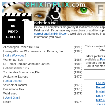
Kristina Nel
Below is a complete filmography (list of movies she's ap
Kristina Nel . If you have any corrections or additions, p
corrections@chixinflix.com
. We'd also be interested in an
information you have.
Click a movie's ti
Alles wegen Robert De Niro
(1996)
Amaz
Unvergeßliches Wochenende... in Kanada, Ein
(1995)
[
Katja Woywood
]
More picture
available at
Fem
Warten auf Susi
(1987)
probably the Int
Dr. Römer und der Mann des Jahres
(1983)
adult-oriented
Geheimsender 1212
(1983)
Tochter des Bombardon, Die
(1982)
Avalanche Express
(1979)
[
Linda Evans
]
Lee Ma
Vater einer Tochter
(1979)
Rober
Der schöne Alex
(1978)
Maximi
Waldrausch
(1977)
Doug 
[
Uschi Glas
]
Mike C
Risiko
(1976)
Joe N