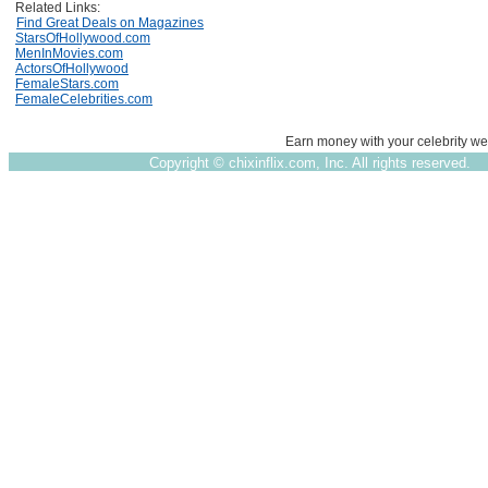
Related Links:
Find Great Deals on Magazines
StarsOfHollywood.com
MenInMovies.com
ActorsOfHollywood
FemaleStars.com
FemaleCelebrities.com
Earn money with your celebrity we
Copyright ©
chixinflix.com, Inc. All rights reserved.