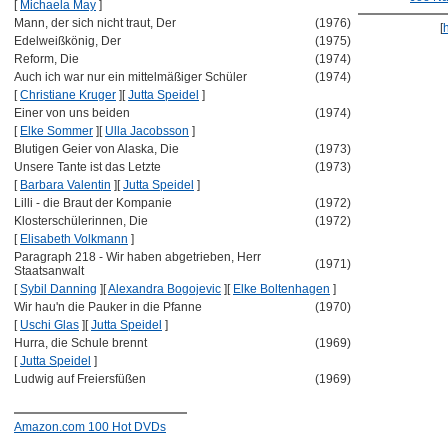
[
Michaela May
]
Mann, der sich nicht traut, Der
(1976)
[
Edelweißkönig, Der
(1975)
Reform, Die
(1974)
Auch ich war nur ein mittelmäßiger Schüler
(1974)
[
Christiane Kruger
]
[
Jutta Speidel
]
Einer von uns beiden
(1974)
[
Elke Sommer
]
[
Ulla Jacobsson
]
Blutigen Geier von Alaska, Die
(1973)
Unsere Tante ist das Letzte
(1973)
[
Barbara Valentin
]
[
Jutta Speidel
]
Lilli - die Braut der Kompanie
(1972)
Klosterschülerinnen, Die
(1972)
[
Elisabeth Volkmann
]
Paragraph 218 - Wir haben abgetrieben, Herr
(1971)
Staatsanwalt
[
Sybil Danning
]
[
Alexandra Bogojevic
]
[
Elke Boltenhagen
]
Wir hau'n die Pauker in die Pfanne
(1970)
[
Uschi Glas
]
[
Jutta Speidel
]
Hurra, die Schule brennt
(1969)
[
Jutta Speidel
]
Ludwig auf Freiersfüßen
(1969)
Amazon.com 100 Hot DVDs