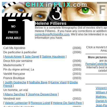
Helene Fillieres
Below is a complete filmography (list of movies she's ap
Helene Fillieres . If you have any corrections or additio
corrections@chixinflix.com
. We'd also be interested in an
information you have.
Click a movie's ti
Call Me Agostino
(2006)
Amaz
De particulier à particulier
(2006)
[
Anouk Aimee
]
[
Julie Gayet
]
[
Sabine Haudepin
]
More picture
are av
Deux fois par semaine
(2006)
FemaleCelebriti
Mademoiselle Y
(2006)
Internet's best s
Fin du règne animal, La
(2003)
celebr
Variété française
(2003)
France Boutique
(2003)
[
Judith Godreche
]
[
Nathalie Baye
]
[
Karine Viard
]
[
Elodie
Frenck
]
Vincent 
Un homme, un vrai
(2003)
William 
[
Aitano Sanchez
]
[
Jocelyne Desverchere
]
Mathieu 
Vendredi soir
(2002)
Daniel A
[
Valerie Lemercier
]
[
Florence Loiret
]
[
Helene De-Saint-Pere
]
Jean-Pa