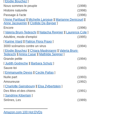
[
Elodie Bouchez
]
Nous sommes le peuple
(1998)
Histoire naturelle
(1998)
Passage à l'acte
(1996)
[
Anne Parillaud
]
[
Michelle Laroque
]
[
Marianne Denicourt
]
[
Anne Jacquemin
]
[
Clotilde De-Bayser
]
Encore
(1996)
[
Valeria Bruni-Tedeschi
]
[
Natacha Regnier
]
[
Laurence Cote
]
Adultère, mode d'emploi
(1995)
[
Karine Viard
]
[
Patrice Flora Praxo
]
3000 scénarios contre un virus
(1994)
[
Elodie Bouchez
]
[
Chiara Mastroianni
]
[
Valeria Bruni-
Tedeschi
]
[
Amira Casar
]
[
Mathilde Seigner
]
Grande petite
(1994)
[
Judith Godreche
]
[
Barbara Schulz
]
Sauve-toi
(1993)
[
Emmanuelle Devos
]
[
Cecile Pallas
]
Nulle part
(1993)
Amoureuse
(1992)
[
Charlotte Gainsbourg
]
[
Elsa Zylbertstein
]
Des filles et des chiens
(1991)
[
Sandrine Kiberlain
]
Sirènes, Les
(1989)
Amazon.com 100 Hot DVDs