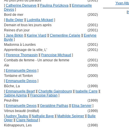
Au plus près du paradis
(2002)
Yvan Att
[
Catherine Denueve
]
[
Paulina Porizkova
]
[
Emmanuelle
Devos
]
[
Bord de mer
(2002)
[
Bulle Ogier
]
[
Ludmilla Mickael
]
Demain et tous les jours après
(2001)
Reines d'un jour
(2001)
[
Jane Birkin
]
[
Karine Viard
]
[
Clementine Celarie
]
[
Evelyne
Buyle
]
Madonna à Lourdes
(2001)
Apprentissage de la ville, L'
(2001)
[
Florence Thomassin
]
[
Francoise Michaud
]
Combats de femme - Un amour de femme
(2001)
Aïe
(2000)
[
Emmanuelle Devos
]
Tontaine et Tonton
(2000)
[
Emmanuelle Devos
]
Bûche, La
(1999)
[
Emmanuelle Beart
]
[
Charlotte Gainsbourg
]
[
Isabelle Carre
]
[
Sabine Azema
]
[
Francoise Fabian
]
Peut-être
(1999)
[
Emmanuelle Devos
]
[
Geraldine Pailhas
]
[
Elisa Servier
]
Vénus beauté (institut)
(1999)
[
Audrey Tautou
]
[
Nathalie Baye
]
[
Mathilde Seigner
]
[
Bulle
Ogier
]
[
Claire Nebout
]
Kidnappeurs, Les
(1998)