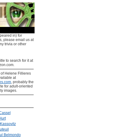
peared in) for
ns, please email us at
y trivia or other
tle to search for it at
on.com.
s
of Helene Fillieres
ailable at
es.com
, probably the
ite for adult-oriented
ity images.
Cassel
Hurt
Kassovitz
uteuil
ul Belmondo