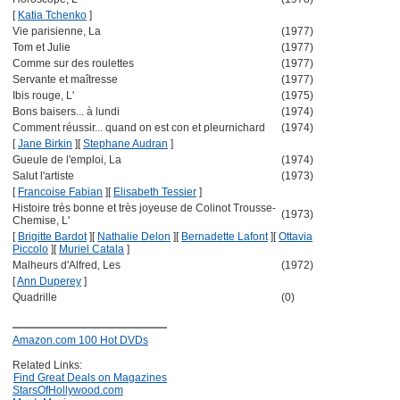
[
Katia Tchenko
]
Vie parisienne, La
(1977)
Tom et Julie
(1977)
Comme sur des roulettes
(1977)
Servante et maîtresse
(1977)
Ibis rouge, L'
(1975)
Bons baisers... à lundi
(1974)
Comment réussir... quand on est con et pleurnichard
(1974)
[
Jane Birkin
]
[
Stephane Audran
]
Gueule de l'emploi, La
(1974)
Salut l'artiste
(1973)
[
Francoise Fabian
]
[
Elisabeth Tessier
]
Histoire très bonne et très joyeuse de Colinot Trousse-
(1973)
Chemise, L'
[
Brigitte Bardot
]
[
Nathalie Delon
]
[
Bernadette Lafont
]
[
Ottavia
Piccolo
]
[
Muriel Catala
]
Malheurs d'Alfred, Les
(1972)
[
Ann Duperey
]
Quadrille
(0)
Amazon.com 100 Hot DVDs
Related Links:
Find Great Deals on Magazines
StarsOfHollywood.com