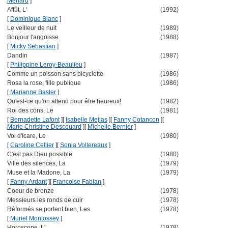
Menard
]
Affût, L'
(1992)
[
Dominique Blanc
]
Le veilleur de nuit
(1989)
Bonjour l'angoisse
(1988)
[
Micky Sebastian
]
Dandin
(1987)
[
Philippine Leroy-Beaulieu
]
Comme un poisson sans bicyclette
(1986)
Rosa la rose, fille publique
(1986)
[
Marianne Basler
]
Qu'est-ce qu'on attend pour être heureux!
(1982)
Roi des cons, Le
(1981)
[
Bernadette Lafont
]
[
Isabelle Mejias
]
[
Fanny Cotancon
]
[
Marie Christine Descouard
]
[
Michelle Bernier
]
Vol d'Icare, Le
(1980)
[
Caroline Cellier
]
[
Sonia Vollereaux
]
C'est pas Dieu possible
(1980)
Ville des silences, La
(1979)
Muse et la Madone, La
(1979)
[
Fanny Ardant
]
[
Francoise Fabian
]
Coeur de bronze
(1978)
Messieurs les ronds de cuir
(1978)
Réformés se portent bien, Les
(1978)
[
Muriel Montossey
]
Horoscope, L'
(1978)