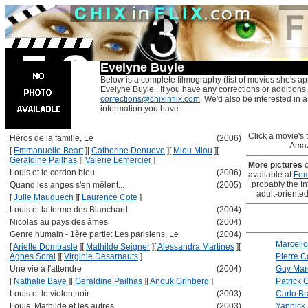
Evelyne Buyle
Below is a complete filmography (list of movies she's ap
Evelyne Buyle . If you have any corrections or additions
corrections@chixinflix.com
. We'd also be interested in an
information you have.
Click a movie's ti
Héros de la famille, Le
(2006)
Amaz
[
Emmanuelle Beart
]
[
Catherine Denueve
]
[
Miou Miou
]
[
Geraldine Pailhas
]
[
Valerie Lemercier
]
More pictures
Louis et le cordon bleu
(2006)
available at
Fem
probably the Int
Quand les anges s'en mêlent...
(2005)
adult-oriented
[
Julie Mauduech
]
[
Laurence Cote
]
Louis et la ferme des Blanchard
(2004)
Nicolas au pays des âmes
(2004)
Genre humain - 1ère partie: Les parisiens, Le
(2004)
Marcello
[
Arielle Dombasle
]
[
Mathilde Seigner
]
[
Alessandra Martines
]
[
Agnes Soral
]
[
Virginie Desarnauts
]
Pierre 
Une vie à t'attendre
(2004)
Guy Mar
[
Nathalie Baye
]
[
Geraldine Pailhas
]
[
Anouk Grinberg
]
Patrick C
Louis et le violon noir
(2003)
Carlo Br
Louis, Mathilde et les autres
(2003)
Yannick 