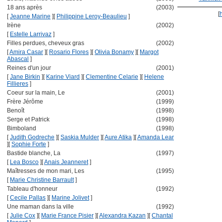
18 ans après
(2003)
[
[
Jeanne Marine
]
[
Philippine Leroy-Beaulieu
]
Irène
(2002)
[
Estelle Larrivaz
]
Filles perdues, cheveux gras
(2002)
[
Amira Casar
]
[
Rosario Flores
]
[
Olivia Bonamy
]
[
Margot
Abascal
]
Reines d'un jour
(2001)
[
Jane Birkin
]
[
Karine Viard
]
[
Clementine Celarie
]
[
Helene
Fillieres
]
Coeur sur la main, Le
(2001)
Frère Jérôme
(1999)
Benoît
(1998)
Serge et Patrick
(1998)
Bimboland
(1998)
[
Judith Godreche
]
[
Saskia Mulder
]
[
Aure Atika
]
[
Amanda Lear
]
[
Sophie Forte
]
Bastide blanche, La
(1997)
[
Lea Bosco
]
[
Anais Jeanneret
]
Maîtresses de mon mari, Les
(1995)
[
Marie Christine Barrault
]
Tableau d'honneur
(1992)
[
Cecile Pallas
]
[
Marine Jolivet
]
Une maman dans la ville
(1992)
[
Julie Cox
]
[
Marie France Pisier
]
[
Alexandra Kazan
]
[
Chantal