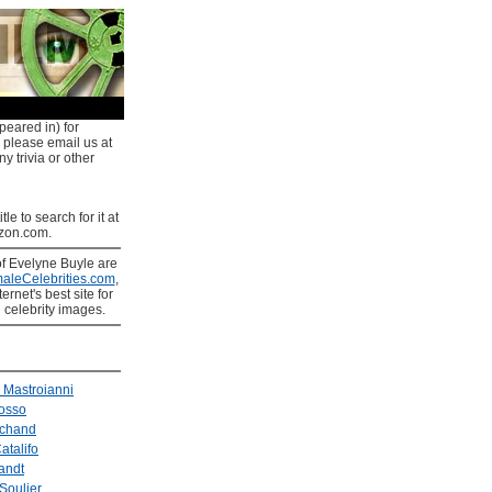
peared in) for
, please email us at
y trivia or other
tle to search for it at
on.com.
of Evelyne Buyle are
aleCelebrities.com
,
ernet's best site for
 celebrity images.
 Mastroianni
Cosso
chand
atalifo
andt
Soulier