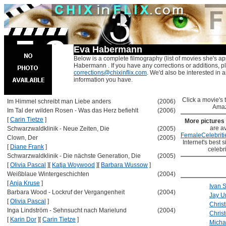
Eva Habermann
Below is a complete filmography (list of movies she's ap
Habermann . If you have any corrections or additions, p
corrections@chixinflix.com
. We'd also be interested in an
information you have.
Click a movie's ti
Im Himmel schreibt man Liebe anders
(2006)
Amaz
Im Tal der wilden Rosen - Was das Herz befiehlt
(2006)
[
Carin Tietze
]
More pictures
are av
Schwarzwaldklinik - Neue Zeiten, Die
(2005)
FemaleCelebriti
Clown, Der
(2005)
Internet's best s
[
Diane Frank
]
celebr
Schwarzwaldklinik - Die nächste Generation, Die
(2005)
[
Olivia Pascal
]
[
Katja Woywood
]
[
Barbara Wussow
]
Weißblaue Wintergeschichten
(2004)
[
Anja Kruse
]
Ivan 
Barbara Wood - Lockruf der Vergangenheit
(2004)
Jay 
[
Olivia Pascal
]
Christ
Inga Lindström - Sehnsucht nach Marielund
(2004)
Chris
[
Karin Dor
]
[
Carin Tietze
]
Micha