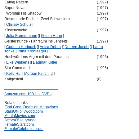
Eating Pattern
(1997)
Super Nova
(1997)
I Worship His Shadow
(1997)
Rosamunde Pilcher - Zwei Schwestern
(1997)
[
Chrissy Schulz
]
Küstenwache
(1997)
[
Julia Bremermann
]
[
Gisele Hahn
]
Geisterstunde - Fahrstuhl ins Jenseits
(1997)
[
Corinna Harfouch
]
[
Anica Dobra
]
[
Doreen Jacobi
]
[
Laura
Tonke
]
[
Nina Kronjaeger
]
Hochwürdens Ärger mit dem Paradies
(1996)
[
Elke Winkens
]
[
Dagmar Koller
]
Star Command
(1996)
[
Kelly Hu
]
[
Morgan Fairchild
]
Kaltgestellt
(0)
Amazon.com 100 Hot DVDs
Related Links:
Find Great Deals on Magazines
StarsOfHollywood.com
MenInMovies.com
ActorsOfHollywood
FemaleStars.com
FemaleCelebrities.com