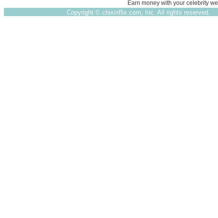
Earn money with your celebrity we
Copyright ©
chixinflix.com, Inc. All rights reserved.