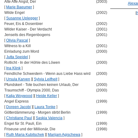
Alte Affe Angst, Der
(2003)
Alexa
[
Marie Baeumer
]
Wilde Engel
(2002)
[
[
Susanne Uplegger
]
Feuer, Eis & Dosenbier
(2002)
Wilder Kaiser - Der Verdacht
(2001)
Jenseits des Regenbogens
(2001)
[
Olivia Pascal
]
Witness to a Kill
(2001)
Einladung zum Mord
(2000)
[
Jutta Speidel
]
Rotlicht - In der Höhle des Löwen
(2000)
[
Ina Klink
]
Feindliche Schwestern - Wenn aus Liebe Hass wird
(2000)
[
Ursula Karven
]
[
Sylvia Leifheit
]
Pfundskerl - Tote buchen keinen Urlaub, Der
(2000)
Traumschiff - Olympia 2000, Das
(2000)
[
Katja Woywood
]
[
Heide Keller
]
Angel Express
(1999)
[
Doreen Jacobi
]
[
Laura Tonke
]
Götterdämmerung - Morgen stirbt Berlin
(1999)
[
Christiane Paul
]
[
Saskia Valencia
]
Engel für St. Pauli, Ein
(1999)
Friseuse und der Millionär, Die
(1998)
[
Ruth Maria Kubitschek
]
[
Marijam Agischewa
]