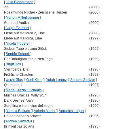
[
Julia Biedermann
]
22
(2000)
Rosamunde Pilcher - Zerrissene Herzen
(2000)
[
Marion Mitterhammer
]
Gunblast Vodka
(2000)
[
Angie Everhart
]
Liebe auf Mallorca 2, Eine
(2000)
Liebe auf Mallorca, Eine
(1999)
[
Nicola Tiggeler
]
Sieben Tage bis zum Glück
(1999)
[
Sophie Schuett
]
Der Bräutigam der letzten Tage
(1999)
[
Birgit Doll
]
Sternbergs, Die
(1998)
Fröhliche Chaoten
(1998)
[
Uschi Glas
]
[
Gerit Kling
]
[
Yutah Lorenz
]
[
Simone Steltzer
]
Quarto re, Il
(1997)
[
Maria Grazia Cucinotta
]
Muchas Gracias, Willy Wuff
(1996)
Dark Desires: Vera
(1996)
Sorellina e il principe del sogno
(1996)
[
Monica Bellucci
]
[
Valeria Marini
]
[
Veronica Logan
]
Helden haben's schwer
(1996)
[
Andrea Sawatzki
]
Ils n'ont pas 20 ans
(1995)