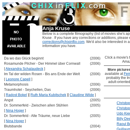
Anja Kruse
Below is a complete filmography (list of movies she's ap
Kruse . If you have any corrections or additions, please 
corrections@chixinflix.com
. We'd also be interested in an
information you have.
Click a movie's ti
Da wo das Glück beginnt
(2006)
Amaz
Rosamunde Pilcher - Der Himmel über Cornwall
(2006)
[
Alexandra Schalaudeck
]
More picture
available at
Fem
Im Tal der wilden Rosen - Bis ans Ende der Welt
(2006)
probably the Int
[
Leonore Capell
]
adult-oriented
Metamorphosis
(2006)
Traumhotel - Seychellen, Das
(2006)
[
Radost Bokel
]
[
Ruth Maria Kubitschek
]
[
Claudine Wilde
]
Angst
(2005)
Christo
Dr. Sommerfeld - Zwischen allen Stühlen
(2005)
Christo
[
Nina Hoger
]
Udo Kie
Dr. Sommerfeld - Alte Träume, neue Liebe
(2005)
Billy De
[
Nina Hoger
]
Raoul B
Blutsbande
(2004)
Guillau