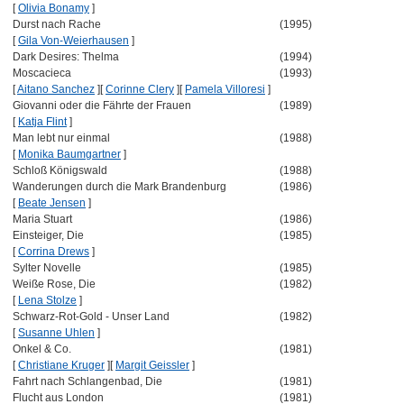
[
Olivia Bonamy
]
Durst nach Rache
(1995)
[
Gila Von-Weierhausen
]
Dark Desires: Thelma
(1994)
Moscacieca
(1993)
[
Aitano Sanchez
]
[
Corinne Clery
]
[
Pamela Villoresi
]
Giovanni oder die Fährte der Frauen
(1989)
[
Katja Flint
]
Man lebt nur einmal
(1988)
[
Monika Baumgartner
]
Schloß Königswald
(1988)
Wanderungen durch die Mark Brandenburg
(1986)
[
Beate Jensen
]
Maria Stuart
(1986)
Einsteiger, Die
(1985)
[
Corrina Drews
]
Sylter Novelle
(1985)
Weiße Rose, Die
(1982)
[
Lena Stolze
]
Schwarz-Rot-Gold - Unser Land
(1982)
[
Susanne Uhlen
]
Onkel & Co.
(1981)
[
Christiane Kruger
]
[
Margit Geissler
]
Fahrt nach Schlangenbad, Die
(1981)
Flucht aus London
(1981)