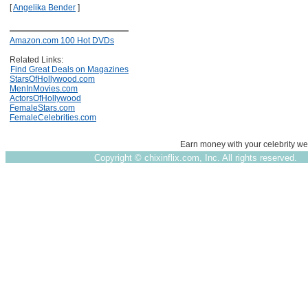
[
Angelika Bender
]
Amazon.com 100 Hot DVDs
Related Links:
Find Great Deals on Magazines
StarsOfHollywood.com
MenInMovies.com
ActorsOfHollywood
FemaleStars.com
FemaleCelebrities.com
Earn money with your celebrity we
Copyright ©
chixinflix.com, Inc. All rights reserved.