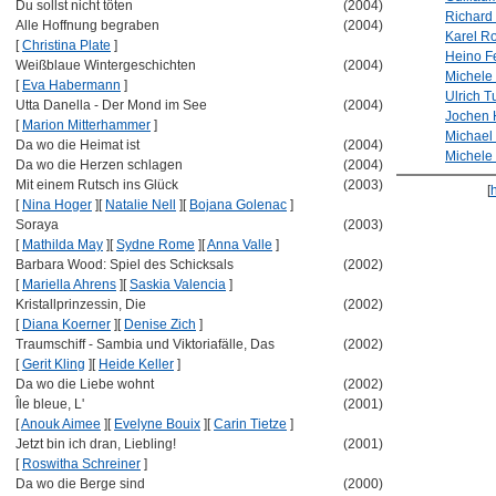
Du sollst nicht töten
(2004)
Richard
Alle Hoffnung begraben
(2004)
Karel R
[
Christina Plate
]
Heino F
Weißblaue Wintergeschichten
(2004)
Michele
[
Eva Habermann
]
Ulrich T
Utta Danella - Der Mond im See
(2004)
Jochen 
[
Marion Mitterhammer
]
Michael 
Da wo die Heimat ist
(2004)
Michele 
Da wo die Herzen schlagen
(2004)
Mit einem Rutsch ins Glück
(2003)
[
[
Nina Hoger
]
[
Natalie Nell
]
[
Bojana Golenac
]
Soraya
(2003)
[
Mathilda May
]
[
Sydne Rome
]
[
Anna Valle
]
Barbara Wood: Spiel des Schicksals
(2002)
[
Mariella Ahrens
]
[
Saskia Valencia
]
Kristallprinzessin, Die
(2002)
[
Diana Koerner
]
[
Denise Zich
]
Traumschiff - Sambia und Viktoriafälle, Das
(2002)
[
Gerit Kling
]
[
Heide Keller
]
Da wo die Liebe wohnt
(2002)
Île bleue, L'
(2001)
[
Anouk Aimee
]
[
Evelyne Bouix
]
[
Carin Tietze
]
Jetzt bin ich dran, Liebling!
(2001)
[
Roswitha Schreiner
]
Da wo die Berge sind
(2000)